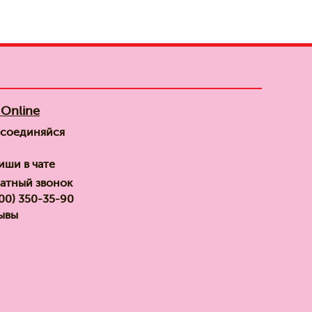
Online
соединяйся
иши в чате
атный звонок
800) 350-35-90
ывы