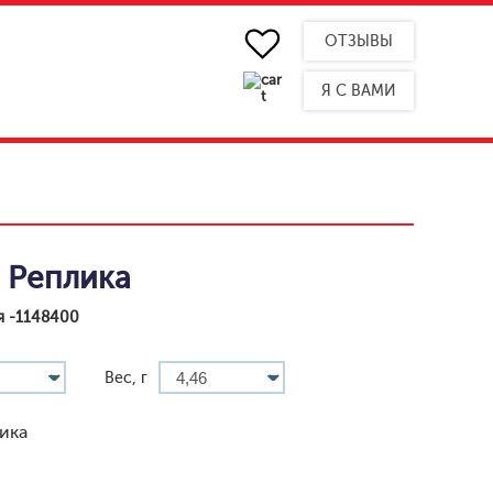
ОТЗЫВЫ
Я С ВАМИ
 Реплика
я -1148400
Вес, г
ика