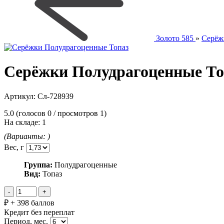
Золото 585
»
Серёж
Серёжки Полудрагоценные То
Артикул:
Сл-728939
5.0
(голосов
0
/ просмотров 1)
На складе:
1
(Варианты:
)
Вес, г
Группа:
Полудрагоценные
Вид:
Топаз
₽
+
398 баллов
Кредит без переплат
Период, мес.